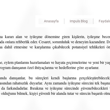
Anasayfa
Impuls Blog
Faydalı 
a kararı alan ve iyileşme dönemine giren kişilerin, iyileşme becer
da onlara rehberlik eder. Cesaret, sorumluluk ve deneyim kazandırır. Da
ına dahil etmesine ve karşılarına çıkabilecek potansiyel tehlikeleri 
ne, eylem planlarını hazırlamaları ve hayata geçirmelerine ve yeni bir ya
Program danışanın özel ihtiyaçlarına ve hedeflerine göre ayarlanır.
da danışanlar, bu süreçleri kendi başlarına gerçekleştirebilecekl
asından rahatsızlık duyarlar. Aynı zamanda iyileşme sürecini tek başına
n da farkındadırlar. Bırakma ve iyileşme sürecinde güvenebilecekleri
le olduğunu bilmek, kişiyi güvenli bir alanda tutar ve sürecin başarılı olma