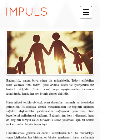
Bağımlılık, yaşam boyu süren bir mücadeledir. Tedavi edilebilen
fakat yalnızca tıbbi tedavi, yani arınma süreci ile iyileşebilen bir
hastalık değildir. Beden alkol veya uyuşturucudan tamamen
arındığında, henüz her şey bitmiş demek değildir.
Hasta nüksü tetikleyebilecek olası durumları tanımalı ve üstesinden
gelmelidir. Psikososyal destek mekanizmaları ile bağımlı kişilerin
sağlıklı alışkanlıklar yaratmalarını sağlayacak yeni baş etme
becerilerini geliştirmesi sağlanır. Bağımlılığın hem iyileşmesi, hem
de bağımlı bireyin kalıcı bir ayıklık süreci yaşaması için bu destek
mekanizmaları büyük önem taşır.
Unutulmaması gereken en önemli noktalardan biri; bu mücadeleyi
veren kişilerden her birinin, en büyük şanslarının halen yanlarında