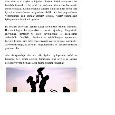
olan aileri ve arkadaşları olduğudur. Bağımlı birini sevdiyseniz, bu
hastalığı tanımak ve bağımlılığın doğasını bilmek size bu süreçte
destek olacaktır. Kişinin bırakma kararını almasına giden yolda aile
üyeleri ve arkadaşlarının ona yardımcı olabilecek tedavi programlarına
yönlendirmek için adımlar atmaları gerekir. Aileler bağımlıların
iyileşmesinde büyük rol oynarlar.
Bu noktada güçlü aile ilişkileri kalıcı iyileşmenin temelini oluşturur.
Her türlü bağımlılık veya alkol ve madde bağımlılığı döngüsünde
ebeveynler, kardeşler ve diğer sevdikleriniz ile ilişkileriniz
zorlanabilir. Özellikle bırakma ve rahabilitasyon aşamasında;
bağımlı kişinin, aile bireylerine güvenebileceğini bilmesi önemlidir.
Aile odaklı terapi, bu güvenin oluşturulmasına ve güçlendirilmesine
yardımcı olur.
Aile danışmanlığı sürecinde aile üyeleri, iyileşmenin zorlukları
hakkında bilgi sahibi olurken, birbirlerine olan sevgiyi ve saygıyı
göstermeye yeni bir bakış açısı bulma fırsatını yakalarlar.
Aile danışmanlığı oturumları, uzun zamandır süregelen iletişim