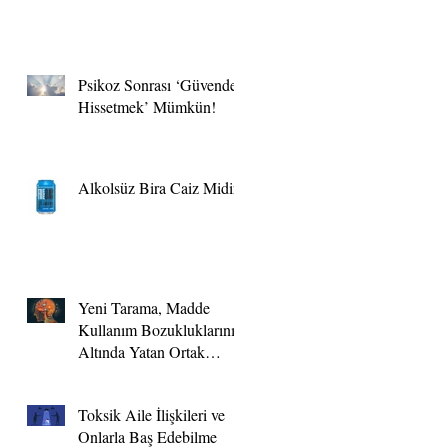
Psikoz Sonrası ‘Güvende
Hissetmek’ Mümkün!
Alkolsüz Bira Caiz Midir?
Yeni Tarama, Madde
Kullanım Bozukluklarının
Altında Yatan Ortak
Genetik Belirteçleri
Ortaya Koyuyor.
Toksik Aile İlişkileri ve
Onlarla Baş Edebilme