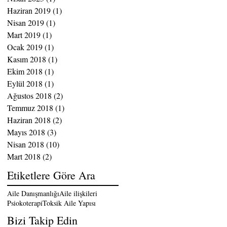
Haziran 2019
(1)
1 yazı
Nisan 2019
(1)
1 yazı
Mart 2019
(1)
1 yazı
Ocak 2019
(1)
1 yazı
Kasım 2018
(1)
1 yazı
Ekim 2018
(1)
1 yazı
Eylül 2018
(1)
1 yazı
Ağustos 2018
(2)
2 yazı
Temmuz 2018
(1)
1 yazı
Haziran 2018
(2)
2 yazı
Mayıs 2018
(3)
3 yazı
Nisan 2018
(10)
10 yazı
Mart 2018
(2)
2 yazı
Etiketlere Göre Ara
Aile Danışmanlığı
Aile ilişkileri
Psiokoterapi
Toksik Aile Yapısı
Bizi Takip Edin