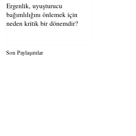
Ergenlik, uyuşturucu
bağımlılığını önlemek için
neden kritik bir dönemdir?
Son Paylaşımlar
Psikoz Sonrası ‘Güvende Hissetmek’
Mümkün!
Alkolsüz Bira Caiz Midir?