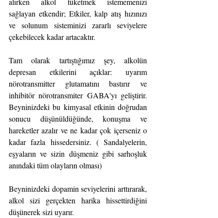
alırken alkol tüketmek istememenizi 
sağlayan etkendir; Etkiler, kalp atış hızınızı 
ve solunum sisteminizi zararlı seviyelere 
çekebilecek kadar artacaktır.
Tam olarak tartıştığımız şey, alkolün 
depresan etkilerini açıklar: uyarım 
nörotransmitter glutamatını bastırır ve 
inhibitör nörotransmiter GABA'yı geliştirir. 
Beyninizdeki bu kimyasal etkinin doğrudan 
sonucu düşünüldüğünde, konuşma ve 
hareketler azalır ve ne kadar çok içerseniz o 
kadar fazla hissedersiniz. ( Sandalyelerin, 
eşyaların ve sizin düşmeniz gibi sarhoşluk 
anındaki tüm olayların olması)
Beyninizdeki dopamin seviyelerini arttırarak, 
alkol sizi gerçekten harika hissettirdiğini 
düşünerek sizi uyarır.