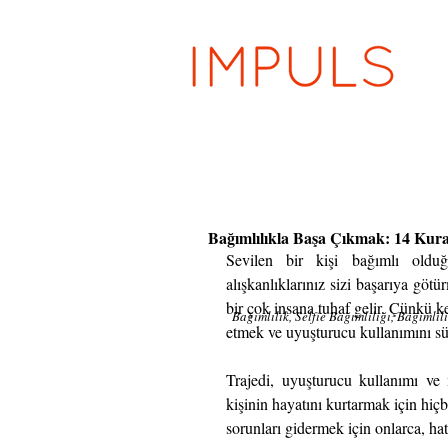
Bağımlılıkla Başa Çıkmak: 14 Kura
Sevilen bir kişi bağımlı old
alışkanlıklarınız sizi başarıya göt
bir çok insana tuhaf gelir. Çünkü ke
Bağımlılık, Selfie Bağımlılığı, Bağımlıl
etmek ve uyuşturucu kullanımını sü
Trajedi, uyuşturucu kullanımı ve 
kişinin hayatını kurtarmak için hiç
sorunları gidermek için onlarca, ha