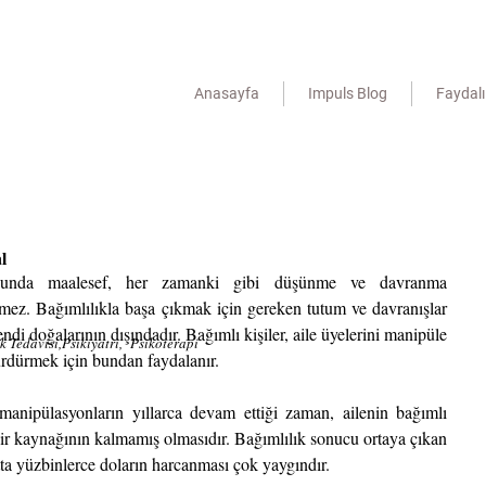
Anasayfa
Impuls Blog
Faydalı 
l
uğunda maalesef, her zamanki gibi düşünme ve davranma 
ürmez. Bağımlılıkla başa çıkmak için gereken tutum ve davranışlar 
ndi doğalarının dışındadır. Bağımlı kişiler, aile üyelerini manipüle 
ık Tedavisi,Psikiyatri, Psikoterapi
rdürmek için bundan faydalanır.
manipülasyonların yıllarca devam ettiği zaman, ailenin bağımlı 
bir kaynağının kalmamış olmasıdır. Bağımlılık sonucu ortaya çıkan 
tta yüzbinlerce doların harcanması çok yaygındır.