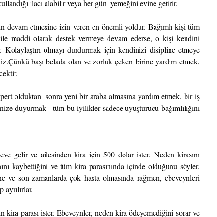
kullandığı ilacı alabilir veya her gün  yemeğini evine getirir.
n devam etmesine izin veren en önemli yoldur. Bağımlı kişi tüm 
 aile maddi olarak destek vermeye devam ederse, o kişi kendini 
r. Kolaylaştırı olmayı durdurmak için kendinizi disipline etmeye 
iniz.Çünkü başı belada olan ve zorluk çeken birine yardım etmek, 
cektir.
ert olduktan  sonra yeni bir araba almasına yardım etmek, bir iş 
ize duyurmak - tüm bu iyilikler sadece uyuşturucu bağımlılığını 
ve gelir ve ailesinden kira için 500 dolar ister. Neden kirasını 
nı kaybettiğini ve tüm kira parasınında içinde olduğunu söyler. 
ne ve son zamanlarda çok hasta olmasında rağmen, ebeveynleri 
 ayrılırlar.
n kira parası ister. Ebeveynler, neden kira ödeyemediğini sorar ve 