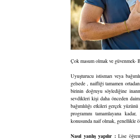
Çok masum olmak ve güvenmek- Bağ
Uyuşturucu istismarı veya bağımlıl
gelsede , naifliği tamamen ortadan k
birinin doğruyu söylediğine inanm
sevdikleri kişi daha önceden daima
bağımlılığı etkileri gerçek yüzünü 
programını tamamlayana kadar, n
konusunda naif olmak, genellikle öl
Nasıl yanlış yapılır :
 Lise öğrenc